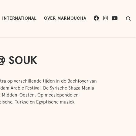
F
I
Y
Se
INTERNATIONAL
OVER MARMOUCHA
A
N
O
C
S
U
E
T
T
B
A
U
O
G
B
 @ SOUK
O
R
E
K
A
M
a op verschillende tijden in de Bachfoyer van
am Arabic Festival. De Syrische Shaza Manla
het Midden-Oosten. Op meeslepende en
abische, Turkse en Egyptische muziek