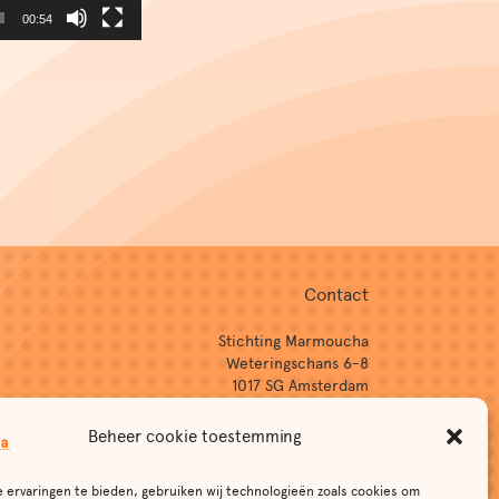
00:54
Contact
Stichting Marmoucha
Weteringschans 6-8
1017 SG Amsterdam
T: 0031(0)20-7960079
Beheer cookie toestemming
E:
info@marmoucha.nl
Aanmelden nieuwsbrief
 ervaringen te bieden, gebruiken wij technologieën zoals cookies om