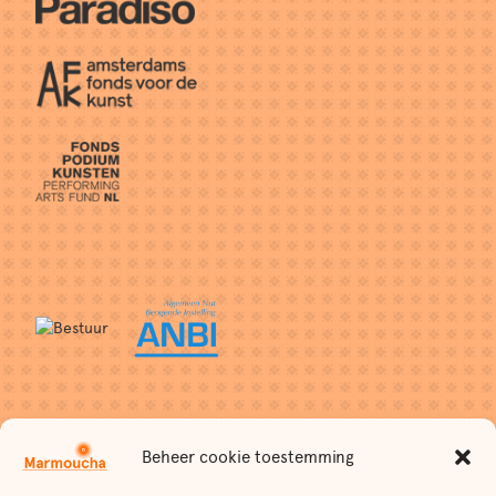
Contact
Beheer cookie toestemming
Stichting Marmoucha
Weteringschans 6-8