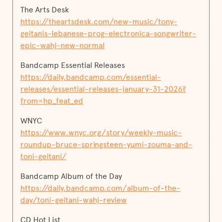
The Arts Desk
https://theartsdesk.com/new-music/tony-
geitanis-lebanese-prog-electronica-songwriter-
epic-wahj-new-normal
Bandcamp Essential Releases
https://daily.bandcamp.com/essential-
releases/essential-releases-january-31-2026?
from=hp_feat_ed
WNYC
https://www.wnyc.org/story/weekly-music-
roundup-bruce-springsteen-yumi-zouma-and-
toni-geitani/
Bandcamp Album of the Day
https://daily.bandcamp.com/album-of-the-
day/toni-geitani-wahj-review
CD Hot List