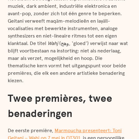
muziek, dark ambient, industriële elektronica en
avant-pop, zonder zich tot één genre te beperken.
Geitani verweeft maqām-melodieën en layālī-
vocalisaties met bewerkte instrumenten, analoge
synthesizers en niet-lineaire ritmes tot een eigen
klanktaal. De titel
Wahj
(وهج, ‘gloed’) verwijst naar wat
blijft voortbestaan na instorting: niet als nederlaag,
maar als verzet, mogelijkheid en hoop. Die
thematische kern vormt het uitgangspunt voor beide
premières, die elk een andere artistieke benadering
kiezen.
Twee premières, twee
benaderingen
De eerste première,
Marmoucha presenteert: Toni
Geitani – Wahj op 7 mei in OT301
, is een persoonlijke