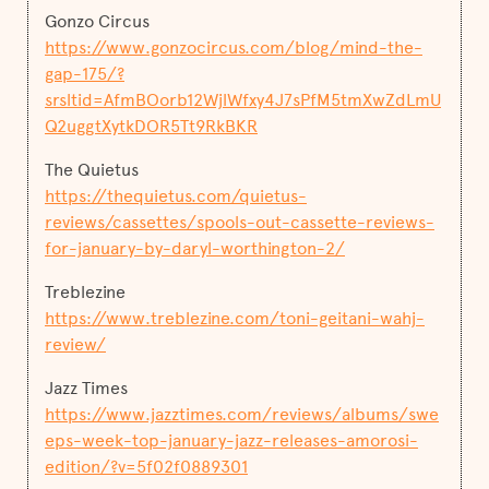
Gonzo Circus
https://www.gonzocircus.com/blog/mind-the-
gap-175/?
srsltid=AfmBOorb12WjlWfxy4J7sPfM5tmXwZdLmU
Q2uggtXytkDOR5Tt9RkBKR
The Quietus
https://thequietus.com/quietus-
reviews/cassettes/spools-out-cassette-reviews-
for-january-by-daryl-worthington-2/
Treblezine
https://www.treblezine.com/toni-geitani-wahj-
review/
Jazz Times
https://www.jazztimes.com/reviews/albums/swe
eps-week-top-january-jazz-releases-amorosi-
edition/?v=5f02f0889301