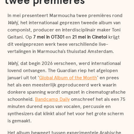
twee premières
In mei presenteert Marmoucha twee premières rond
Wahj
, het internationaal geprezen tweede album van
componist, producer en interdisciplinair maker Toni
Geitani. Op
7 mei in OT301
en
21 mei in Cinetol
krijgt
dit veelgeprezen werk twee verschillende live-
vertalingen in Marmoucha’s thuisstad Amsterdam.
Wahj
, dat begin 2026 verscheen, werd internationaal
lovend ontvangen. The Guardian riep het afgelopen
januari uit tot ‘
Global Album of the Month
‘ en prees
het als een meesterlijk geproduceerd werk waarin
donkere spanning wordt omgezet in cinematografische
schoonheid.
Bandcamp Daily
omschreef het als een 75
minuten durend epos van vocalen, percussie en
synthesizers dat klinkt alsof het voor het grote scherm
is gemaakt.
Het album beweegt tussen experimentele Arabische