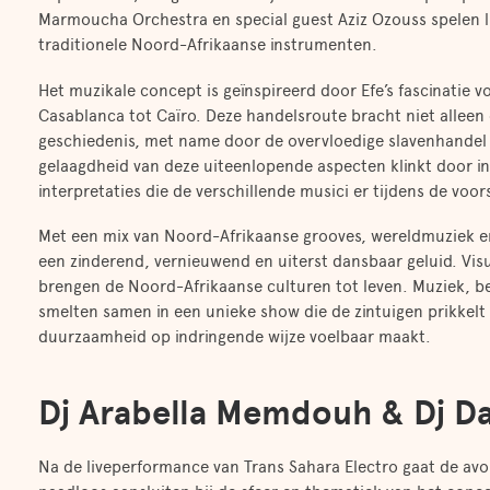
Marmoucha Orchestra en special guest Aziz Ozouss spelen li
traditionele Noord-Afrikaanse instrumenten.
Het muzikale concept is geïnspireerd door Efe’s fascinatie 
Casablanca tot Caïro. Deze handelsroute bracht niet alleen
geschiedenis, met name door de overvloedige slavenhandel –
gelaagdheid van deze uiteenlopende aspecten klinkt door i
interpretaties die de verschillende musici er tijdens de voor
Met een mix van Noord-Afrikaanse grooves, wereldmuziek 
een zinderend, vernieuwend en uiterst dansbaar geluid. Visu
brengen de Noord-Afrikaanse culturen tot leven. Muziek, 
smelten samen in een unieke show die de zintuigen prikkelt
duurzaamheid op indringende wijze voelbaar maakt.
Dj Arabella Memdouh & Dj D
Na de liveperformance van Trans Sahara Electro gaat de avon