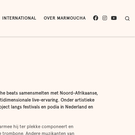
F
I
Y
Se
INTERNATIONAL
OVER MARMOUCHA
A
N
O
C
S
U
E
T
T
B
A
U
O
G
B
O
R
E
K
A
M
ische beats samensmelten met Noord-Afrikaanse,
idimensionale live-ervaring. Onder artistieke
oject langs festivals en podia in Nederland en
waarmee hij ter plekke componeert en
de trombone. Andere muzikanten van