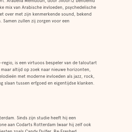
ncert. Arabella Memdouh, door 3voor12 benoemd
ke mix van Arabische invloeden, psychedelische
het over met zijn kenmerkende sound, bekend
. Samen zullen zij zorgen voor een
regio, is een virtuoos bespeler van de taloutart
, maar altijd op zoek naar nieuwe horizonten,
elodieën met moderne invloeden als jazz, rock,
g slaan tussen erfgoed en eigentijdse klanken.
erdam. Sinds zijn studie heeft hij een
ne aan Codarts Rotterdam (waar hij zelf ook
iesten zoals Candy Dulfer, Re:Freshed