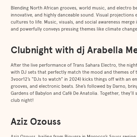
Blending North African grooves, world music, and electro b
innovative, and highly danceable sound. Visual projections 
cultures to life. Music, visuals, and social awareness merge
and powerfully conveys pressing themes like climate change 
Clubnight with dj Arabella 
After the live performance of Trans Sahara Electro, the night
with DJ sets that perfectly match the mood and themes of
3voor12’s “DJs to watch” in 2024) kicks things off with an e
grooves, and electronic beats. She’s followed by Darno, bri
Gardens of Babylon and Café De Anatolia. Together, they’ll 
club night!
Aziz Ozouss
Aziz Ozouss
,
hailing from Biougra in Morocco’s Souss region,