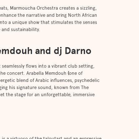
eats, Marmoucha Orchestra creates a sizzling,
enhance the narrative and bring North African
 into a unique show that stimulates the senses
and sustainability.
Memdouh and dj Darno
 seamlessly flows into a vibrant club setting,
 the concert. Arabella Memdouh
(
one of
nergetic blend of Arabic influences, psychedelic
nging his signature sound, known from The
set the stage for an unforgettable, immersive
 is a virtuoso of the taloutart and an expressive