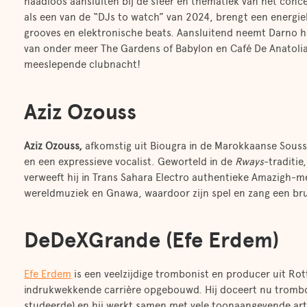
naadloos aansluiten bij de sfeer en thematiek van het co
als een van de “DJs to watch” van 2024, brengt een energie
grooves en elektronische beats. Aansluitend neemt Darno 
van onder meer The Gardens of Babylon en Café De Anatolia
meeslepende clubnacht!
Aziz Ozouss
Aziz Ozouss
,
afkomstig uit Biougra in de Marokkaanse Souss-
en een expressieve vocalist. Geworteld in de
Rways
-traditie
verweeft hij in Trans Sahara Electro authentieke Amazigh-m
wereldmuziek en Gnawa, waardoor zijn spel en zang een bru
DeDeXGrande (Efe Erdem)
Efe Erdem
is een veelzijdige trombonist en producer uit Rott
indrukwekkende carrière opgebouwd. Hij doceert nu trombo
studeerde) en hij werkt samen met vele toonaangevende art