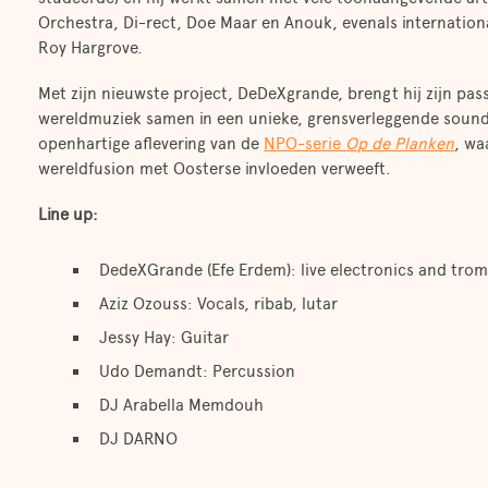
Orchestra, Di-rect, Doe Maar en Anouk, evenals internationa
Roy Hargrove.
Met zijn nieuwste project, DeDeXgrande, brengt hij zijn pas
wereldmuziek samen in een unieke, grensverleggende sound. O
openhartige aflevering van de
NPO-serie
Op de Planken
, wa
wereldfusion met Oosterse invloeden verweeft.
Line up:
DedeXGrande (Efe Erdem): live electronics and tro
Aziz Ozouss: Vocals, ribab, lutar
Jessy Hay: Guitar
Udo Demandt: Percussion
DJ Arabella Memdouh
DJ DARNO