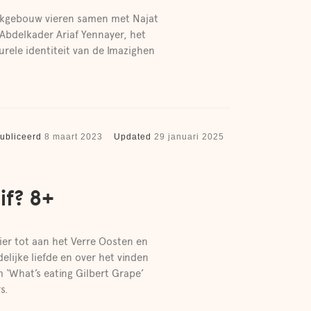
ekgebouw vieren samen met Najat
bdelkader Ariaf Yennayer, het
rele identiteit van de Imazighen
ubliceerd
8 maart 2023
Updated
29 januari 2025
if? 8+
ier tot aan het Verre Oosten en
lijke liefde en over het vinden
m ‘What’s eating Gilbert Grape’
s.