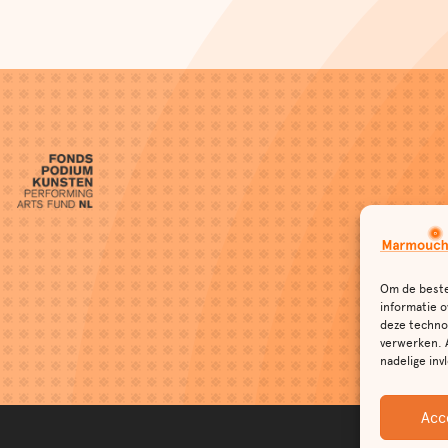
Om de beste
informatie o
deze technol
verwerken. 
nadelige in
Acc