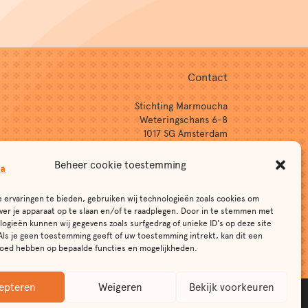
Contact
Stichting Marmoucha
Weteringschans 6-8
1017 SG Amsterdam
T: 0031(0)20-7960079
Beheer cookie toestemming
E:
info@marmoucha.nl
Aanmelden nieuwsbrief
 ervaringen te bieden, gebruiken wij technologieën zoals cookies om
Privacyverklaring
ver je apparaat op te slaan en/of te raadplegen. Door in te stemmen met
ogieën kunnen wij gegevens zoals surfgedrag of unieke ID's op deze site
Als je geen toestemming geeft of uw toestemming intrekt, kan dit een
vloed hebben op bepaalde functies en mogelijkheden.
epteren
Weigeren
Bekijk voorkeuren