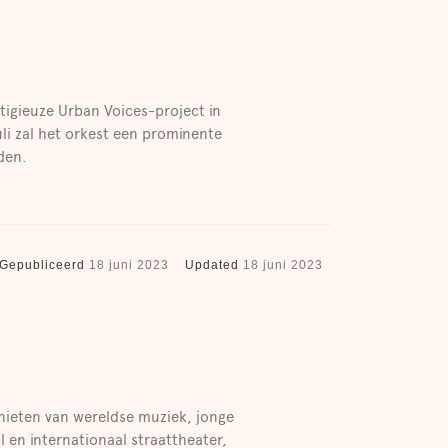
igieuze Urban Voices-project in
li zal het orkest een prominente
den.
Gepubliceerd
18 juni 2023
Updated
18 juni 2023
enieten van wereldse muziek, jonge
 en internationaal straattheater,